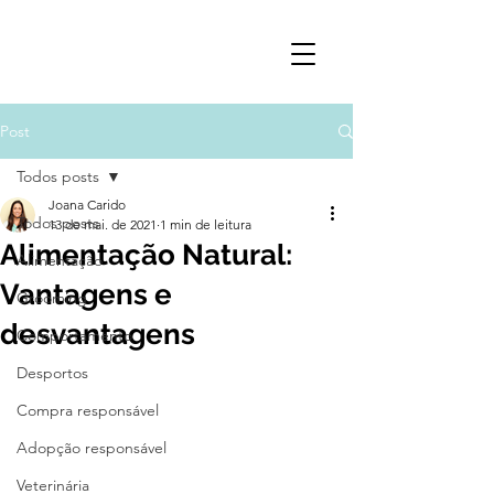
Post
Todos posts
Joana Carido
Todos posts
13 de mai. de 2021
1 min de leitura
Alimentação Natural:
Alimentação
Vantagens e
Grooming
desvantagens
Comportamento
Desportos
Compra responsável
Adopção responsável
Veterinária