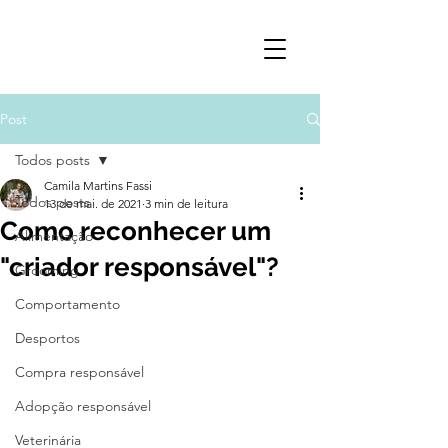
Post
Todos posts
Camila Martins Fassi
Todos posts
13 de mai. de 2021
3 min de leitura
Como reconhecer um
Alimentação
"criador responsável"?
Grooming
Comportamento
Desportos
Compra responsável
Adopção responsável
Veterinária