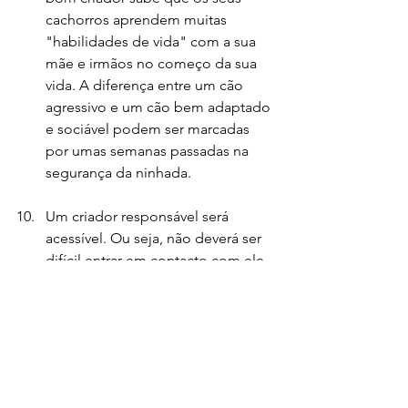
cachorros aprendem muitas 
"habilidades de vida" com a sua 
mãe e irmãos no começo da sua 
vida. A diferença entre um cão 
agressivo e um cão bem adaptado 
e sociável podem ser marcadas 
por umas semanas passadas na 
segurança da ninhada.
Um criador responsável será 
acessível. Ou seja, não deverá ser 
difícil entrar em contacto com ele. 
O criador estará disponível para 
responder a possíveis perguntas 
ou ajudar a resolver problemas 
que possa estar a ter com o seu 
cachorro.
Compra responsável